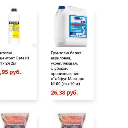
нтовка
Грунтовка белая
центрат Сeresit
акриловая,
17 2л 2кг
укрепляющая,
глубокого
2,95
руб.
проникновения
«Тайфун Мастер»
N100 (кан.10 кг)
26,38
руб.