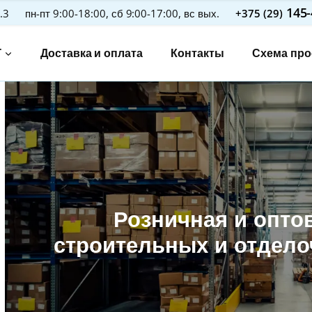
145-
.3
пн-пт 9:00-18:00, сб 9:00-17:00, вс вых.
+375 (29)
Г
Доставка и оплата
Контакты
Схема про
чить
е
чить
е
чить
е
чить
е
Розничная и опто
чить
строительных и отдел
е
чить