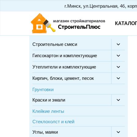
Перейти
г.Минск, ул.Центральная, 46, корп
к
КАТАЛО
содержимому
Строительные смеси
Переклю
дочерне
Гипсокартон и комплектующие
Переклю
меню
дочерне
Утеплители и комплектующие
Переклю
меню
дочерне
Кирпич, блоки, цемент, песок
Переклю
меню
дочерне
Грунтовки
меню
Краски и эмали
Переклю
дочерне
Клейкие ленты
меню
Стеклохолст и клей
Углы, маяки
Переклю