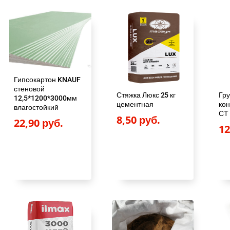
ч
я
а
ц
л
е
ь
н
н
а
Гипсокартон KNAUF
а
:
стеновой
Стяжка Люкс 25 кг
Гру
я
12,5*1200*3000мм
7
цементная
кон
влагостойкий
СТ 
ц
8,50
руб.
8
22,90
руб.
1
е
,
н
0
а
0
с
о
р
с
у