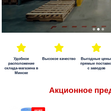
е
чить
е
чить
е
чить
е
чить
Удобное
Высокое качество
Выгодные цены
е
расположение
прямые поставк
склада-магазина в
с заводов
Минске
чить
е
Акционное пре
П
АКЦИЯ