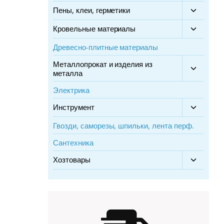
дочерне
Пены, клеи, герметики
Переклю
меню
дочерне
Кровельные материалы
Переклю
меню
дочерне
Древесно-плитные материалы
меню
Металлопрокат и изделия из
Переклю
металла
дочерне
меню
Электрика
Инструмент
Переклю
дочерне
Гвозди, саморезы, шпильки, лента перф.
меню
Сантехника
Хозтовары
Переклю
дочерне
меню