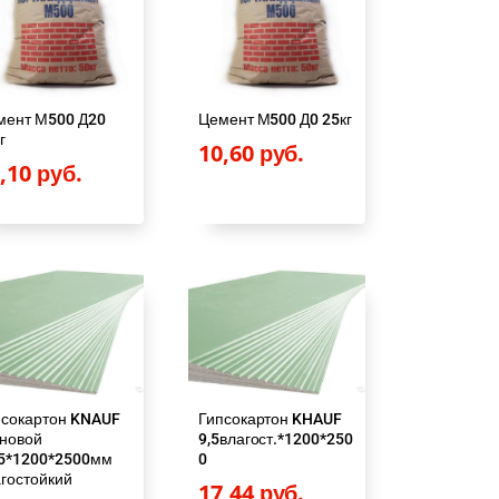
мент М500 Д20
Цемент М500 Д0 25кг
г
10,60
руб.
0,10
руб.
псокартон KNAUF
Гипсокартон KHAUF
еновой
9,5влагост.*1200*250
,5*1200*2500мм
0
гостойкий
17,44
руб.