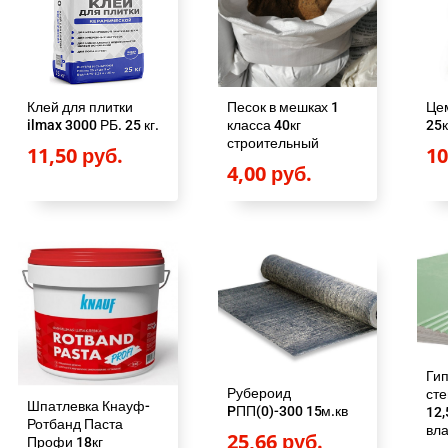
т
б
а
.
в
.
л
Клей для плитки
Песок в мешках 1
Це
я
ilmax 3000 РБ. 25 кг.
класса 40кг
25к
строительный
11,50
руб.
1
л
4,00
руб.
а
7
9
,
8
0
Ги
Рубероид
ст
Шпатлевка Кнауф-
PПП(0)-300 15м.кв
12
р
Ротбанд Паста
вла
25,66
руб.
Профи 18кг