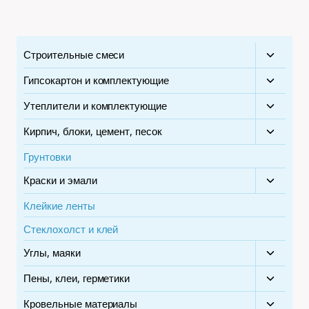
Строительные смеси
Перекл
дочерн
Гипсокартон и комплектующие
Перекл
меню
дочерн
Утеплители и комплектующие
Перекл
меню
дочерн
Кирпич, блоки, цемент, песок
Перекл
меню
дочерн
Грунтовки
меню
Краски и эмали
Перекл
дочерн
Клейкие ленты
меню
Стеклохолст и клей
Углы, маяки
Перекл
дочерн
Пены, клеи, герметики
Перекл
меню
дочерн
Кровельные материалы
Перекл