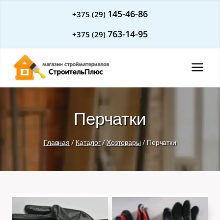
Перейти
145-46-86
+375 (29)
к
763-14-95
+375 (29)
содержимому
Перчатки
Главная
/
Каталог
/
Хозтовары
/
Перчатки