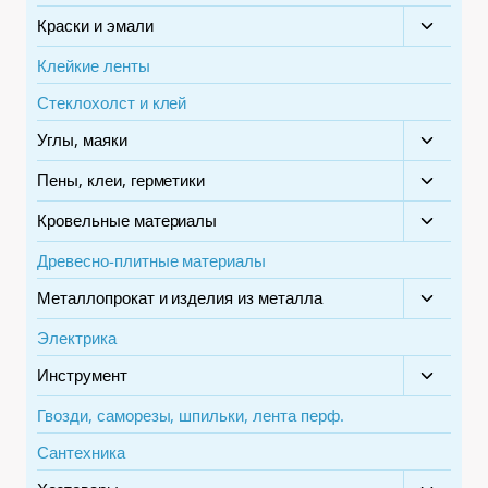
меню
Краски и эмали
Перекл
дочерн
Клейкие ленты
меню
Стеклохолст и клей
Углы, маяки
Перекл
дочерн
Пены, клеи, герметики
Перекл
меню
дочерн
Кровельные материалы
Перекл
меню
дочерн
Древесно-плитные материалы
меню
Металлопрокат и изделия из металла
Перекл
дочерн
Электрика
меню
Инструмент
Перекл
дочерн
Гвозди, саморезы, шпильки, лента перф.
меню
Сантехника