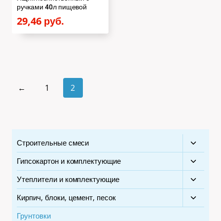
ручками 40л пищевой
29,46
руб.
←
1
2
Строительные смеси
Перекл
дочерн
Гипсокартон и комплектующие
Перекл
меню
дочерн
Утеплители и комплектующие
Перекл
меню
дочерн
Кирпич, блоки, цемент, песок
Перекл
меню
дочерн
Грунтовки