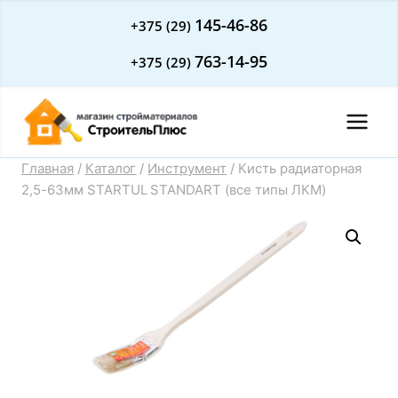
Перейти
145-46-86
+375 (29)
к
763-14-95
+375 (29)
содержимому
Главная
/
Каталог
/
Инструмент
/
Кисть радиаторная
2,5-63мм STARTUL STANDART (все типы ЛКМ)