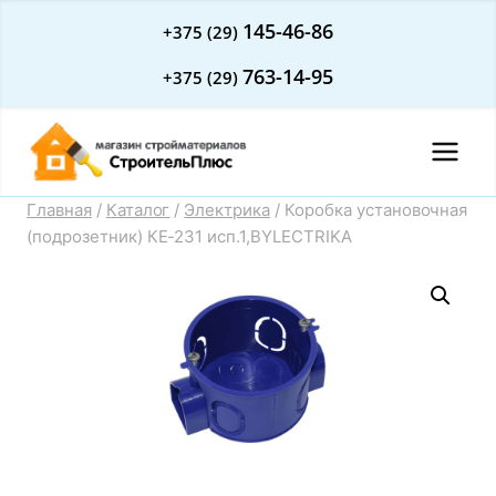
Перейти
145-46-86
+375 (29)
к
763-14-95
+375 (29)
содержимому
Главная
/
Каталог
/
Электрика
/
Коробка установочная
(подрозетник) КЕ-231 исп.1,BYLECTRIKA