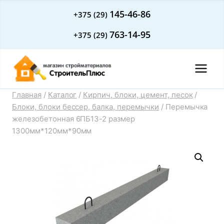
Перейти
145-46-86
+375 (29)
к
763-14-95
+375 (29)
содержимому
Главная
/
Каталог
/
Кирпич, блоки, цемент, песок
/
Блоки, блоки бессер, балка, перемычки
/
Перемычка
железобетонная 6ПБ13-2 размер
1300мм*120мм*90мм