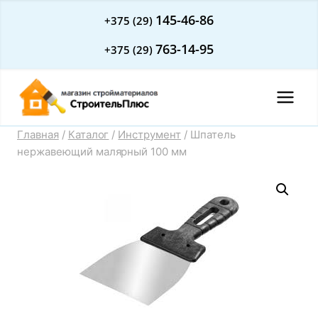
Перейти
145-46-86
+375 (29)
к
763-14-95
+375 (29)
содержимому
Главная
/
Каталог
/
Инструмент
/
Шпатель
нержавеющий малярный 100 мм