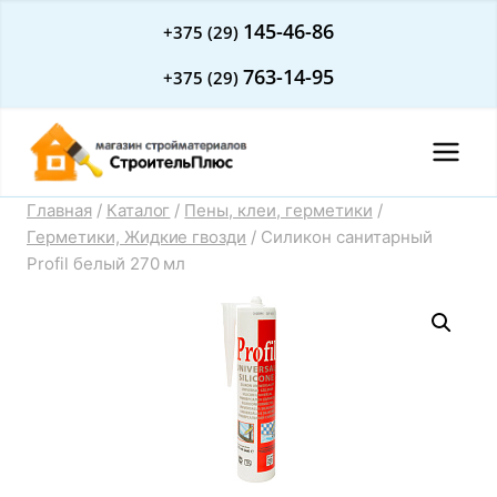
Перейти
145-46-86
+375 (29)
к
763-14-95
+375 (29)
содержимому
Главная
/
Каталог
/
Пены, клеи, герметики
/
Герметики, Жидкие гвозди
/
Силикон санитарный
Profil белый 270 мл