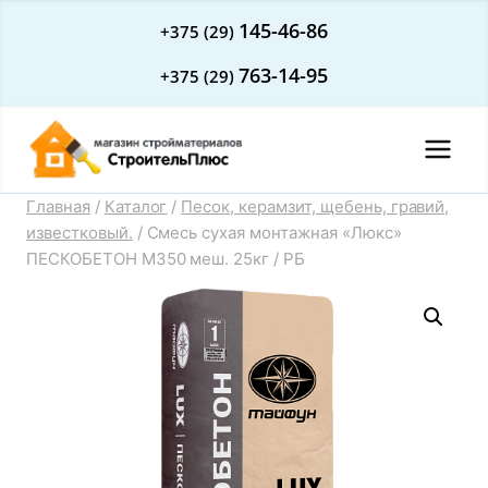
Перейти
145-46-86
+375 (29)
к
763-14-95
+375 (29)
содержимому
Главная
/
Каталог
/
Песок, керамзит, щебень, гравий,
известковый.
/
Смесь сухая монтажная «Люкс»
ПЕСКОБЕТОН М350 меш. 25кг / РБ