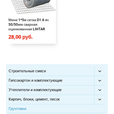
Мини 1*5м сетка D1.6 яч
50/50мм сварная
оцинкованная LIHTAR
28,00
руб.
Строительные смеси
Перекл
дочерн
Гипсокартон и комплектующие
Перекл
меню
дочерн
Утеплители и комплектующие
Перекл
меню
дочерн
Кирпич, блоки, цемент, песок
Перекл
меню
дочерн
Грунтовки
меню