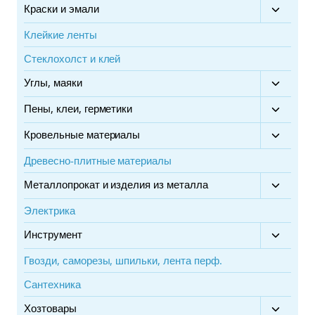
Краски и эмали
Перекл
дочерн
Клейкие ленты
меню
Стеклохолст и клей
Углы, маяки
Перекл
дочерн
Пены, клеи, герметики
Перекл
меню
дочерн
Кровельные материалы
Перекл
меню
дочерн
Древесно-плитные материалы
меню
Металлопрокат и изделия из металла
Перекл
дочерн
Электрика
меню
Инструмент
Перекл
дочерн
Гвозди, саморезы, шпильки, лента перф.
меню
Сантехника
Хозтовары
Перекл