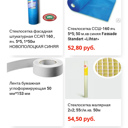
Стеклосетка ССШ-160 яч.
Стеклосетка фасадная
5*5; 50 м.кв синяя Fassade
штукатурная ССАП 160 ,
Standart «Lihtar»
яч. 5*5, 1*50м
52,80
руб.
НОВОПОЛОЦКАЯ СИНЯЯ
Лента бумажная
углоформирующая 50
мм*153 мм
Стеклосетка малярная
2х2; 55г/м.кв. 50м
54,50
руб.