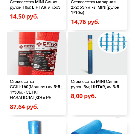
Стеклосетка MINI Синяя
Стеклосетка малярная
рулон 10м; LIHTAR, яч.5х5.
2х2; 55г/м.кв. MINI(рулон
1*10м)
14,50
руб.
14,76
руб.
Стеклосетка
Стеклосетка MINI Синяя
ССШ-160(Моцная) яч.5*5 ;
рулон 5м; LIHTAR, яч.5х5.
1*50м, «СЕТКI
8,00
руб.
НАВАПОЛАЦКIЯ » РБ
87,64
руб.