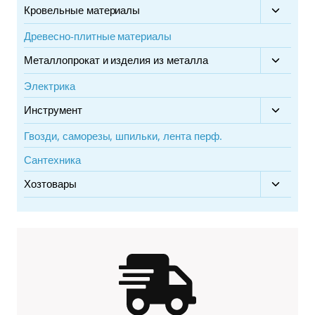
дочерн
Кровельные материалы
Перекл
меню
дочерн
Древесно-плитные материалы
меню
Металлопрокат и изделия из металла
Перекл
дочерн
Электрика
меню
Инструмент
Перекл
дочерн
Гвозди, саморезы, шпильки, лента перф.
меню
Сантехника
Хозтовары
Перекл
дочерн
меню