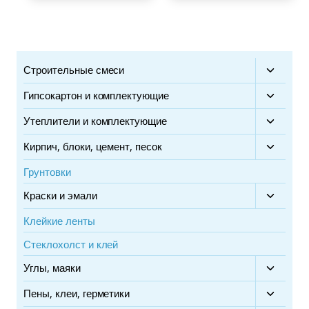
Строительные смеси
Перекл
дочерн
Гипсокартон и комплектующие
Перекл
меню
дочерн
Утеплители и комплектующие
Перекл
меню
дочерн
Кирпич, блоки, цемент, песок
Перекл
меню
дочерн
Грунтовки
меню
Краски и эмали
Перекл
дочерн
Клейкие ленты
меню
Стеклохолст и клей
Углы, маяки
Перекл
дочерн
Пены, клеи, герметики
Перекл
меню