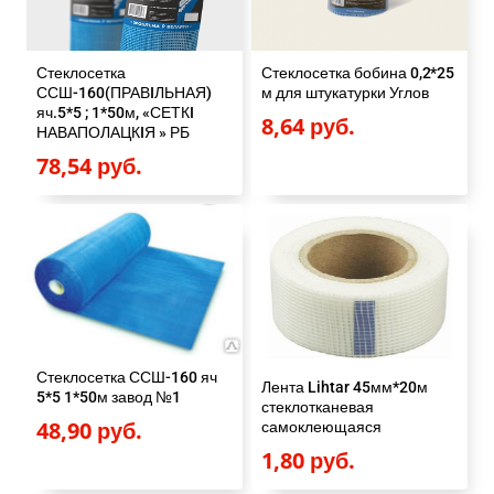
Стеклосетка
Стеклосетка бобина 0,2*25
ССШ-160(ПРАВIЛЬНАЯ)
м для штукатурки Углов
яч.5*5 ; 1*50м, «СЕТКI
8,64
руб.
НАВАПОЛАЦКIЯ » РБ
78,54
руб.
Стеклосетка ССШ-160 яч
Лента Lihtar 45мм*20м
5*5 1*50м завод №1
стеклотканевая
48,90
руб.
самоклеющаяся
1,80
руб.