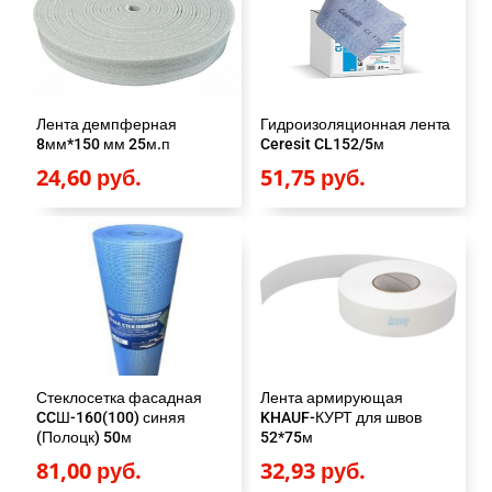
Лента демпферная
Гидроизоляционная лента
8мм*150 мм 25м.п
Ceresit CL152/5м
24,60
руб.
51,75
руб.
Стеклосетка фасадная
Лента армирующая
CCШ-160(100) синяя
KHAUF-КУРТ для швов
(Полоцк) 50м
52*75м
81,00
руб.
32,93
руб.